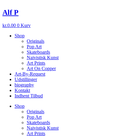
Videre
til
Alf P
indhold
kr.
0.00
0
Kurv
Shop
Originals
Pop Art
Skateboards
Naivistisk Kunst
Art Prints
Art On Copper
Art-By-Request
Udstillinger
biography
Kontakt
Indhent Tilbud
Shop
Originals
Pop Art
Skateboards
Naivistisk Kunst
Art Prints