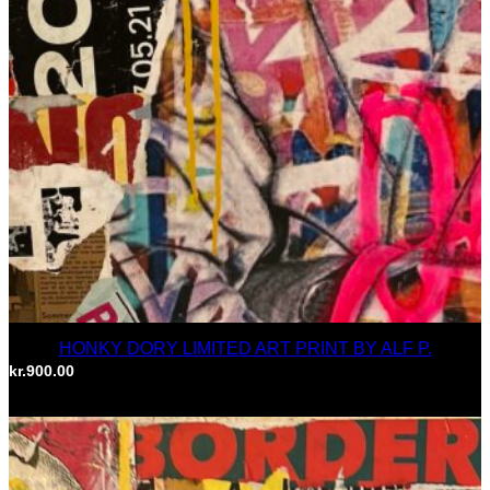
HONKY DORY LIMITED ART PRINT BY ALF P.
kr.
900.00
TILFØJ TIL KURV