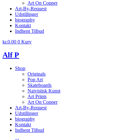
Art On Copper
Art-By-Request
Udstillinger
biography
Kontakt
Indhent Tilbud
kr.
0.00
0
Kurv
Alf P
Shop
Originals
Pop Art
Skateboards
Naivistisk Kunst
Art Prints
Art On Copper
Art-By-Request
Udstillinger
biography
Kontakt
Indhent Tilbud