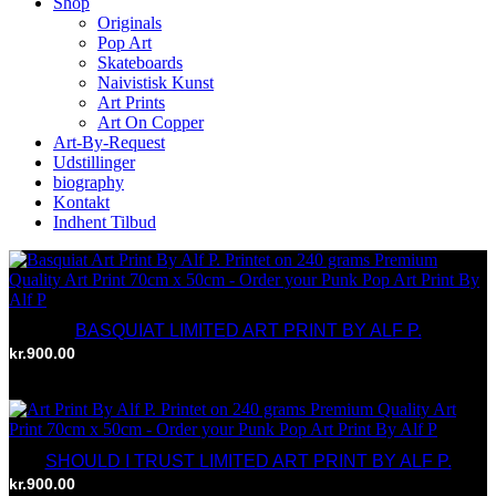
Shop
Originals
Pop Art
Skateboards
Naivistisk Kunst
Art Prints
Art On Copper
Art-By-Request
Udstillinger
biography
Kontakt
Indhent Tilbud
BASQUIAT LIMITED ART PRINT BY ALF P.
kr.
900.00
TILFØJ TIL KURV
SHOULD I TRUST LIMITED ART PRINT BY ALF P.
kr.
900.00