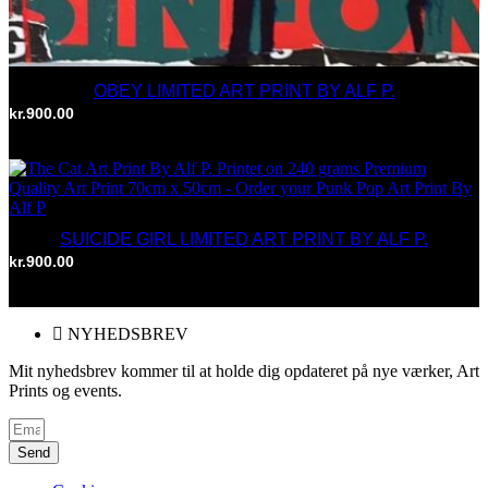
OBEY LIMITED ART PRINT BY ALF P.
kr.
900.00
TILFØJ TIL KURV
SUICIDE GIRL LIMITED ART PRINT BY ALF P.
kr.
900.00
TILFØJ TIL KURV
NYHEDSBREV
Mit nyhedsbrev kommer til at holde dig opdateret på nye værker, Art
Prints og events.
Send