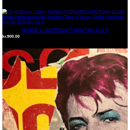
TILFØJ TIL KURV
HEROES LIMITED ART PRINT BY ALF P.
kr.
900.00
TILFØJ TIL KURV