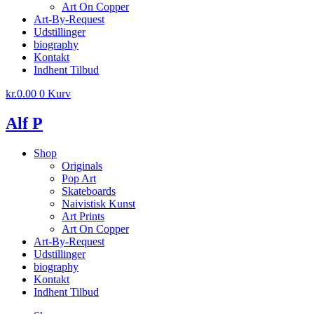
Art On Copper
Art-By-Request
Udstillinger
biography
Kontakt
Indhent Tilbud
kr.
0.00
0
Kurv
Alf P
Shop
Originals
Pop Art
Skateboards
Naivistisk Kunst
Art Prints
Art On Copper
Art-By-Request
Udstillinger
biography
Kontakt
Indhent Tilbud