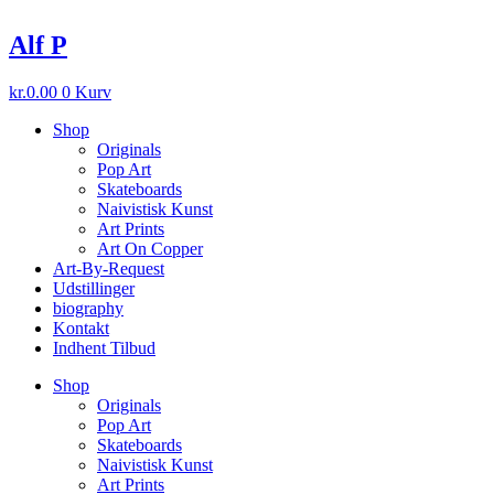
Videre
til
Alf P
indhold
kr.
0.00
0
Kurv
Shop
Originals
Pop Art
Skateboards
Naivistisk Kunst
Art Prints
Art On Copper
Art-By-Request
Udstillinger
biography
Kontakt
Indhent Tilbud
Shop
Originals
Pop Art
Skateboards
Naivistisk Kunst
Art Prints