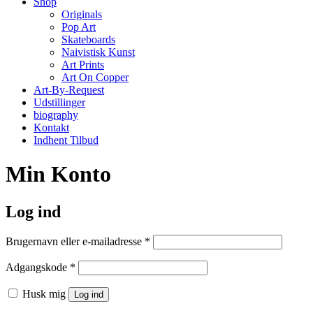
Shop
Originals
Pop Art
Skateboards
Naivistisk Kunst
Art Prints
Art On Copper
Art-By-Request
Udstillinger
biography
Kontakt
Indhent Tilbud
Min Konto
Log ind
Påkrævet
Brugernavn eller e-mailadresse
*
Påkrævet
Adgangskode
*
Husk mig
Log ind